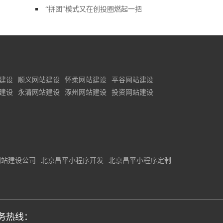
“拼团”模式又在创投圈燃起一把
建设
顺义网站建设
怀柔网站建设
平谷网站建设
建设
永清网站建设
涿州网站建设
投资网站建设
网站建设公司
北京昌平小程序开发
北京昌平小程序定制
务热线：