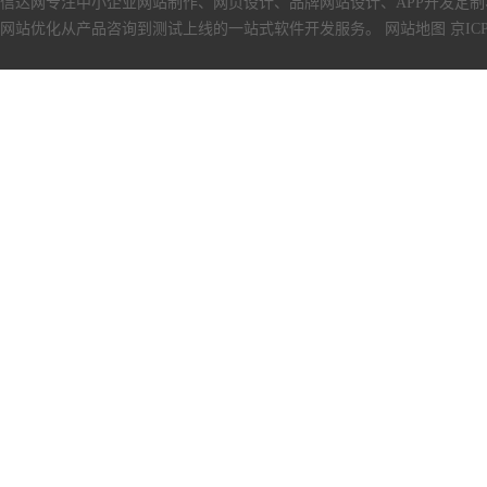
信达网专注中小
企业网站制作
、
网页设计
、
品牌网站设计
、
APP开发定制
网站优化从产品咨询到测试上线的一站式软件开发服务。
网站地图
京ICP