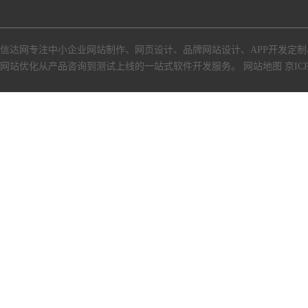
信达网专注中小
企业网站制作
、
网页设计
、
品牌网站设计
、
APP开发定制
网站优化从产品咨询到测试上线的一站式软件开发服务。
网站地图
京ICP