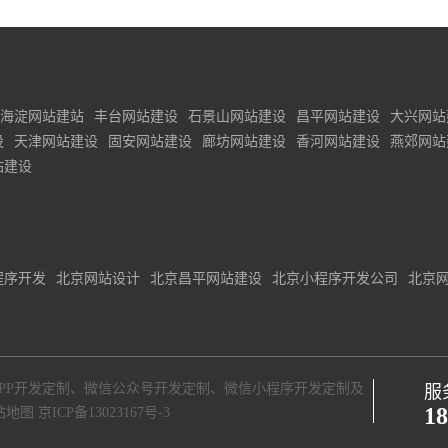
海淀网站建站
丰台网站建设
石景山网站建设
昌平网站建设
大兴网站
设
天津网站建设
固安网站建设
廊坊网站建设
香河网站建设
燕郊网站
站建设
程序开发
北京网站设计
北京昌平网站建设
北京小程序开发公司
北京
PP开发定制
、
微信公众号开发定制
、
微信小程序开发定制
及
服
18
站地图
京ICP备13023167号-3