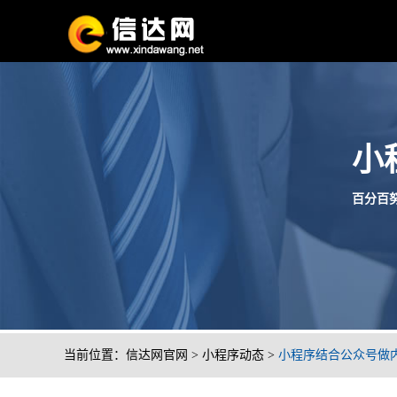
小
百分百努
当前位置：
信达网官网
>
小程序动态
>
小程序结合公众号做