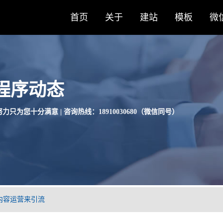
首页
关于
建站
模板
微
程序动态
力只为您十分满意 | 咨询热线：18910030680（微信同号）
内容运营来引流