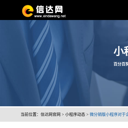
小
百分百努
当前位置：
信达网官网
>
小程序动态
>
微分销版小程序对于