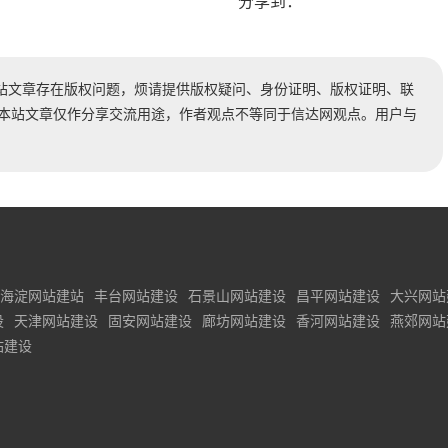
分享到：
站文章存在版权问题，烦请提供版权疑问、身份证明、版权证明、联
时处理。本站文章仅作分享交流用途，作者观点不等同于信达网观点。用户与
海淀网站建站
丰台网站建设
石景山网站建设
昌平网站建设
大兴网站
设
天津网站建设
固安网站建设
廊坊网站建设
香河网站建设
燕郊网站
站建设