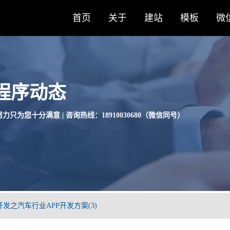
首页
关于
建站
模板
微
程序动态
力只为您十分满意 | 咨询热线：18910030680（微信同号）
发之汽车行业APP开发方案(3)