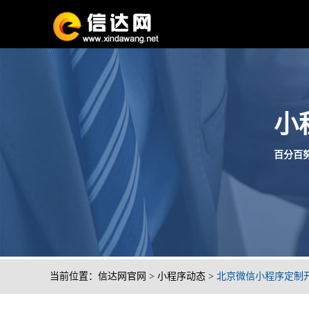
小
百分百努
当前位置：
信达网官网
>
小程序动态
>
北京微信小程序定制开