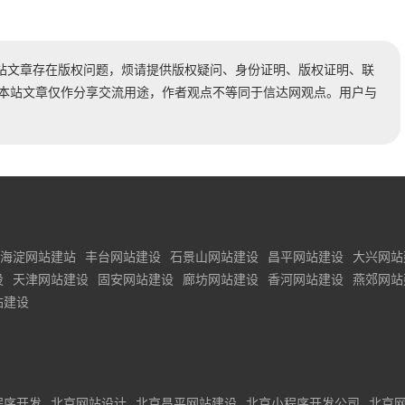
站文章存在版权问题，烦请提供版权疑问、身份证明、版权证明、联
时处理。本站文章仅作分享交流用途，作者观点不等同于信达网观点。用户与
海淀网站建站
丰台网站建设
石景山网站建设
昌平网站建设
大兴网站
设
天津网站建设
固安网站建设
廊坊网站建设
香河网站建设
燕郊网站
站建设
程序开发
北京网站设计
北京昌平网站建设
北京小程序开发公司
北京