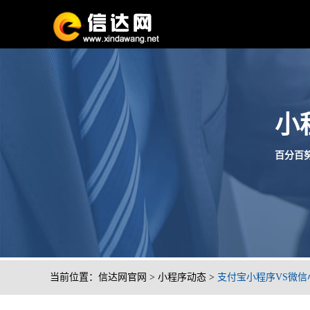
小
百分百努
当前位置：
信达网官网
>
小程序动态
>
支付宝小程序VS微