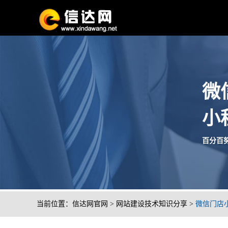
微
小
百分百努
当前位置：
信达网官网
>
网站建设技术知识分享
>
微信门店