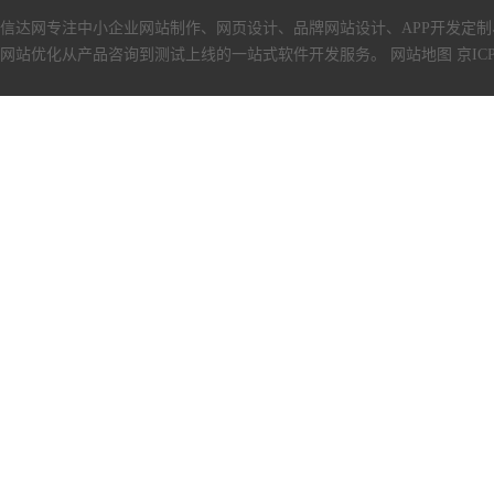
信达网专注中小
企业网站制作
、
网页设计
、
品牌网站设计
、
APP开发定制
网站优化从产品咨询到测试上线的一站式软件开发服务。
网站地图
京ICP