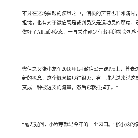
不过在这场骤起的疾风之中，消极的声音也非常清晰
担忧，也有对于微信既是裁判员又是运动员的顾虑，
做好了All in的姿态，一直关注却少有出手的投资机
微信之父张小龙在2018年1月微信公开课Pro上，曾
新的概念，这个概念被炒得很火，有一堆人过来说这
变成一种被透支的流量，然后它就挂掉了。”
“毫无疑问，小程序就是今年的一个风口。”张小龙的