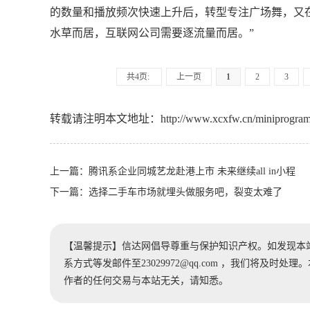
的数量和播放频次快速上升后，转型专注广场舞，又在
水草而居，互联网公司需要逐流量而居。”
共4页:
上一页
1
2
3
转载请注明本文地址：
http://www.xcxfw.cn/miniprogram
上一篇：
腾讯系企业同城艺龙赴港上市 未来继续all in小程
下一篇：
选择二手车市场就埋头做服务吧，裂变太难了
【温馨提示】信达网倡导尊重与保护知识产权。如发现本
系方式等发邮件至23029972@qq.com ，我们将及
作者的任何交易与本站无关，请知悉。