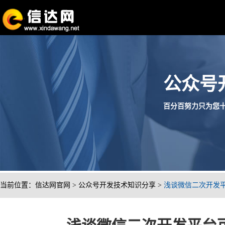
公众号
百分百努力只为您十分满
当前位置：
信达网官网
>
公众号开发技术知识分享
>
浅谈微信二次开发