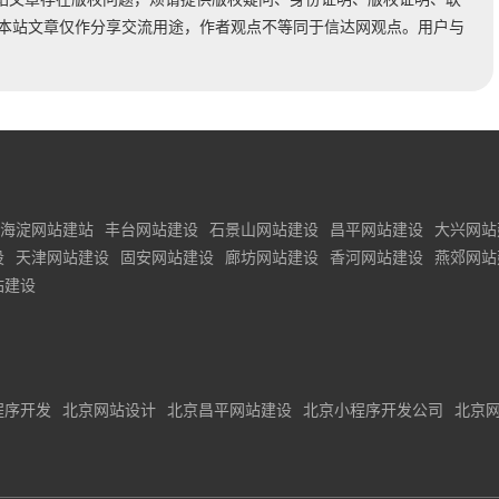
时处理。本站文章仅作分享交流用途，作者观点不等同于信达网观点。用户与
海淀网站建站
丰台网站建设
石景山网站建设
昌平网站建设
大兴网站
设
天津网站建设
固安网站建设
廊坊网站建设
香河网站建设
燕郊网站
站建设
程序开发
北京网站设计
北京昌平网站建设
北京小程序开发公司
北京